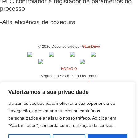
-PLC controlador e registador de parâmetros do
processo
-Alta eficiência de cozedura
© 2026 Desenvolvido por
GLanDrive
HORÁRIO
Segunda a Sexta - 9h00 às 18h00
MORADA - FABRICA E ESCRITÓRIOS
Rua da Indústria, 80-98
Valorizamos a sua privacidade
4440-230 Campo, Valongo
Utilizamos cookies para melhorar a sua experiência de
MORADA - SEDE
navegação, apresentar anúncios ou conteúdos
Rua da Indústria, 100-106
personalizados e analisar o nosso tráfego. Ao clicar em
4440-230 Campo, Valongo
"Aceitar Todos", concorda com a utilização de cookies.