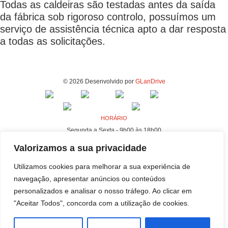
Todas as caldeiras são testadas antes da saída
da fábrica sob rigoroso controlo, possuímos um
serviço de assistência técnica apto a dar resposta
a todas as solicitações.
© 2026 Desenvolvido por
GLanDrive
HORÁRIO
Segunda a Sexta - 9h00 às 18h00
MORADA - FABRICA E ESCRITÓRIOS
Valorizamos a sua privacidade
Rua da Indústria, 80-98
Utilizamos cookies para melhorar a sua experiência de
4440-230 Campo, Valongo
navegação, apresentar anúncios ou conteúdos
MORADA - SEDE
personalizados e analisar o nosso tráfego. Ao clicar em
Rua da Indústria, 100-106
"Aceitar Todos", concorda com a utilização de cookies.
4440-230 Campo, Valongo