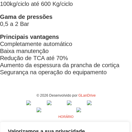
100kg/ciclo até 600 Kg/ciclo
Gama de pressões
0,5 a 2 Bar
Principais vantagens
Completamente automático
Baixa manutenção
Redução de TCA até 70%
Aumento da espessura da prancha de cortiça
Segurança na operação do equipamento
© 2026 Desenvolvido por
GLanDrive
HORÁRIO
Segunda a Sexta - 9h00 às 18h00
Valorizamos a sua privacidade
MORADA - FABRICA E ESCRITÓRIOS