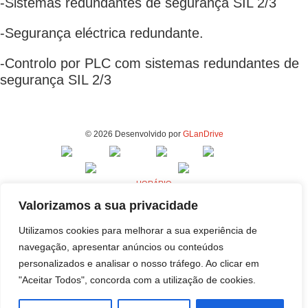
-Sistemas redundantes de segurança SIL 2/3
-Segurança eléctrica redundante.
-Controlo por PLC com sistemas redundantes de
segurança SIL 2/3
© 2026 Desenvolvido por
GLanDrive
HORÁRIO
Segunda a Sexta - 9h00 às 18h00
Valorizamos a sua privacidade
MORADA - FABRICA E ESCRITÓRIOS
Utilizamos cookies para melhorar a sua experiência de
Rua da Indústria, 80-98
navegação, apresentar anúncios ou conteúdos
4440-230 Campo, Valongo
personalizados e analisar o nosso tráfego. Ao clicar em
MORADA - SEDE
"Aceitar Todos", concorda com a utilização de cookies.
Rua da Indústria, 100-106
4440-230 Campo, Valongo