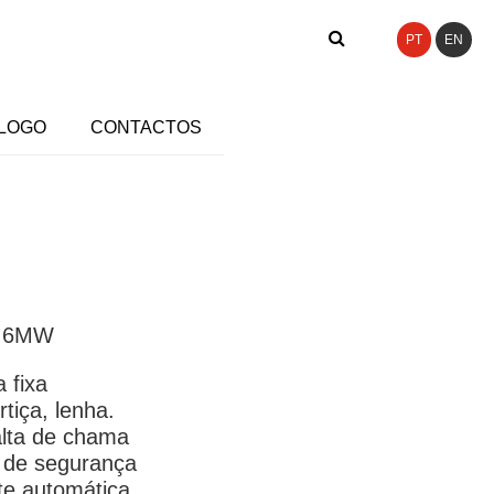
PT
EN
LOGO
CONTACTOS
 4,6MW
 fixa
tiça, lenha.
alta de chama
 de segurança
te automática