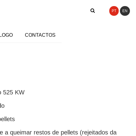
PT
EN
LOGO
CONTACTOS
do 525 KW
do
ellets
 a queimar restos de pellets (rejeitados da