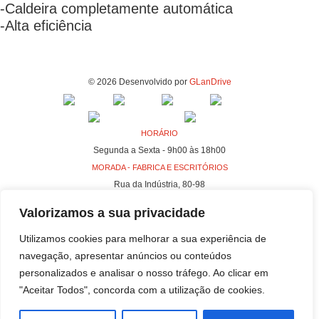
-Caldeira completamente automática
-Alta eficiência
© 2026 Desenvolvido por
GLanDrive
HORÁRIO
Segunda a Sexta - 9h00 às 18h00
MORADA - FABRICA E ESCRITÓRIOS
Rua da Indústria, 80-98
4440-230 Campo, Valongo
Valorizamos a sua privacidade
MORADA - SEDE
Rua da Indústria, 100-106
Utilizamos cookies para melhorar a sua experiência de
4440-230 Campo, Valongo
navegação, apresentar anúncios ou conteúdos
personalizados e analisar o nosso tráfego. Ao clicar em
"Aceitar Todos", concorda com a utilização de cookies.